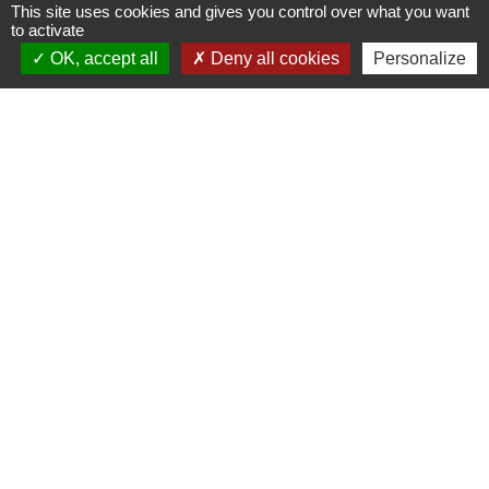
Cinéma
This site uses cookies and gives you control over what you want
to activate
Office de tourisme du Civraisien
OK, accept all
Deny all cookies
Personalize
en Poitou
Actualités communauté de
communes
Centre Culturel La Marchoise
C.P.A. Lathus
Jumelages
Comité de jumelage de Gençay et sa
région
Mentions légales
-
Politique de confidentialité
-
Accessibilité
-
Plan du site
-
Gestion des cookies