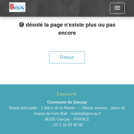
menu
😪 désolé la page n'existe plus ou pas
encore
Retour
Contacts
Commune de Gençay
Mairie principale : 1 place de la Mairie ------Mairie annexe : place du
champ de foire Mail : mairie@gencay.fr
86160 Gençay - FRANCE
+33 5 16 83 80 86