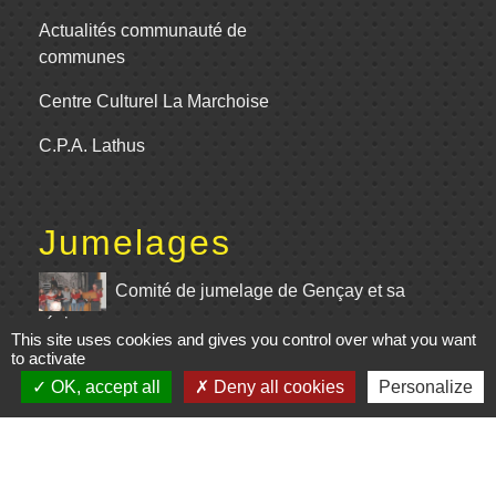
Actualités communauté de
communes
Centre Culturel La Marchoise
C.P.A. Lathus
Jumelages
Comité de jumelage de Gençay et sa
région
This site uses cookies and gives you control over what you want
to activate
Mentions légales
-
Politique de confidentialité
-
OK, accept all
Deny all cookies
Personalize
Accessibilité
-
Plan du site
-
Gestion des cookies
Site créé en partenariat avec Réseau des Communes