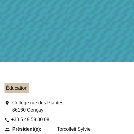
Éducation
location_on
Collège rue des Plantes
86160 Gençay
+33 5 49 59 30 08
phone
Président(e):
Torcolleti Sylvie
people