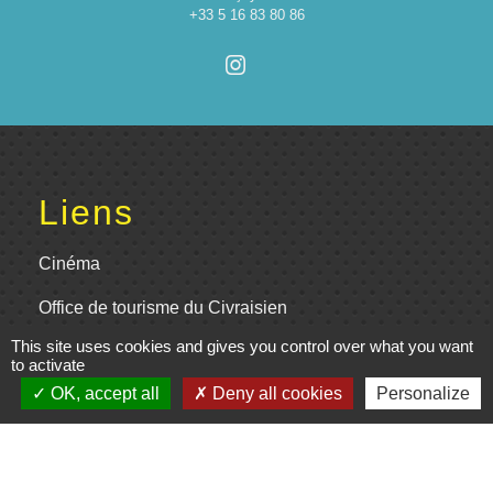
+33 5 16 83 80 86
Liens
Cinéma
Office de tourisme du Civraisien
en Poitou
This site uses cookies and gives you control over what you want
to activate
Actualités communauté de
OK, accept all
Deny all cookies
Personalize
communes
Centre Culturel La Marchoise
C.P.A. Lathus