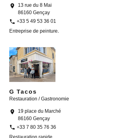
13 rue du 8 Mai
location_on
86160 Gençay
phone
+33 5 49 53 36 01
Entreprise de peinture.
G Tacos
Restauration / Gastronomie
19 place du Marché
location_on
86160 Gençay
phone
+33 7 80 35 76 36
Restauration rapide