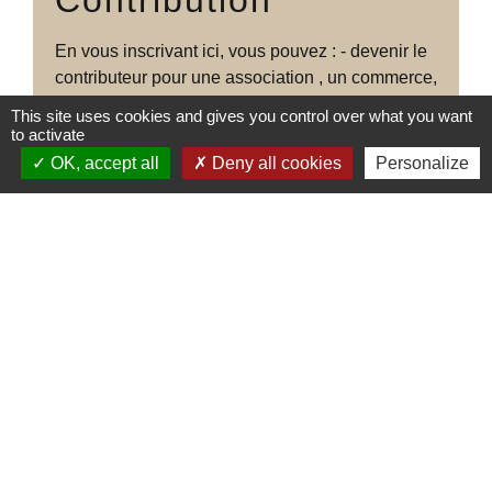
En vous inscrivant ici, vous pouvez : - devenir le
contributeur pour une association , un commerce,
mais aussi déposer une annonce de covoiturage
This site uses cookies and gives you control over what you want
en cliquant sur l'onglet "annonces de
to activate
covoiturage"
OK, accept all
Deny all cookies
Personalize
Accès à la contribution
Contacts
Commune de Gençay
Mairie principale : 1 place de la Mairie ------Mairie annexe : place du
champ de foire Mail : mairie@gencay.fr
86160 Gençay - FRANCE