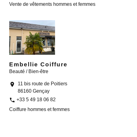
Vente de vêtements hommes et femmes
Embellie Coiffure
Beauté / Bien-être
11 bis route de Poitiers
location_on
86160 Gençay
phone
+33 5 49 18 06 82
Coiffure hommes et femmes