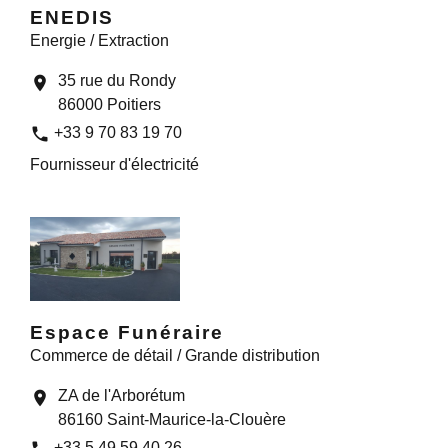
ENEDIS
Energie / Extraction
35 rue du Rondy
location_on
86000 Poitiers
phone
+33 9 70 83 19 70
Fournisseur d'électricité
Espace Funéraire
Commerce de détail / Grande distribution
ZA de l'Arborétum
location_on
86160 Saint-Maurice-la-Clouère
+33 5 49 59 40 26