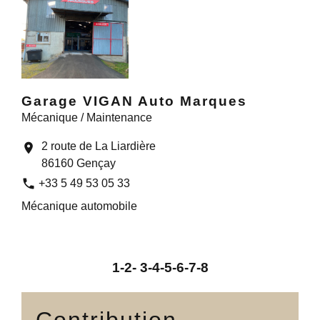
Garage VIGAN Auto Marques
Mécanique / Maintenance
2 route de La Liardière
location_on
86160 Gençay
phone
+33 5 49 53 05 33
Mécanique automobile
1
-2
-
3
-4
-5
-6
-7
-8
Contribution