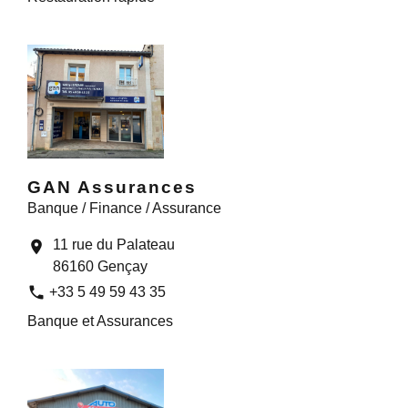
GAN Assurances
Banque / Finance / Assurance
11 rue du Palateau
location_on
86160 Gençay
phone
+33 5 49 59 43 35
Banque et Assurances