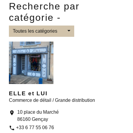
Recherche par
catégorie -
Toutes les catégories
ELLE et LUI
Commerce de détail / Grande distribution
10 place du Marché
location_on
86160 Gençay
phone
+33 6 77 55 06 76