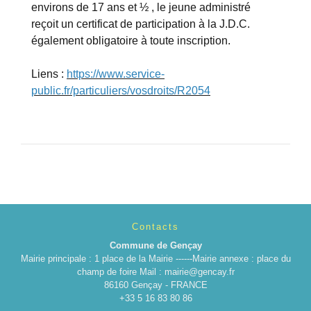
environs de 17 ans et ½ , le jeune administré
reçoit un certificat de participation à la J.D.C.
également obligatoire à toute inscription.
Liens :
https://www.service-
public.fr/particuliers/vosdroits/R2054
Contacts
Commune de Gençay
Mairie principale : 1 place de la Mairie ------Mairie annexe : place du
champ de foire Mail : mairie@gencay.fr
86160 Gençay - FRANCE
+33 5 16 83 80 86