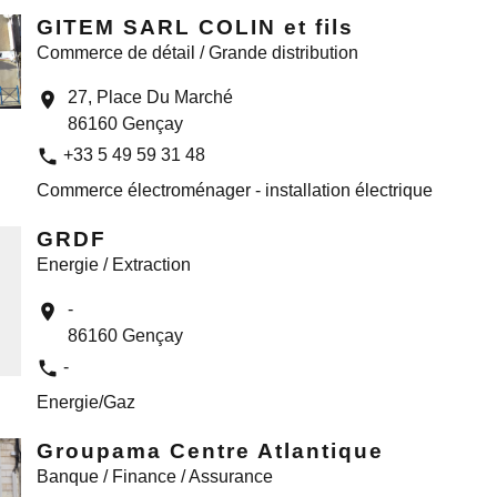
GITEM SARL COLIN et fils
Commerce de détail / Grande distribution
27, Place Du Marché
location_on
86160 Gençay
phone
+33 5 49 59 31 48
Commerce électroménager - installation électrique
GRDF
Energie / Extraction
-
location_on
86160 Gençay
phone
-
Energie/Gaz
Groupama Centre Atlantique
Banque / Finance / Assurance