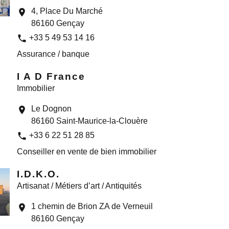
4, Place Du Marché
location_on
86160 Gençay
phone
+33 5 49 53 14 16
Assurance / banque
I A D France
Immobilier
Le Dognon
location_on
86160 Saint-Maurice-la-Clouère
phone
+33 6 22 51 28 85
Conseiller en vente de bien immobilier
I.D.K.O.
Artisanat / Métiers d’art / Antiquités
1 chemin de Brion ZA de Verneuil
location_on
86160 Gençay