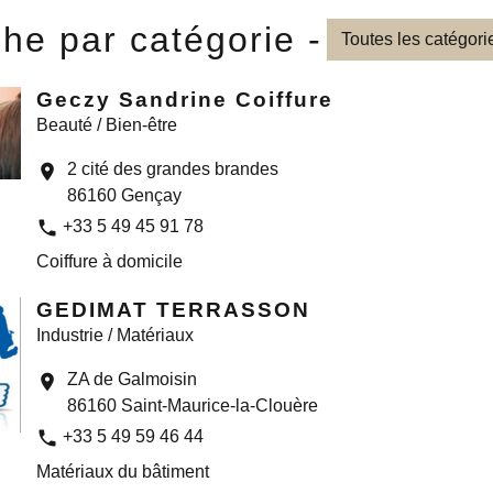
he par catégorie -
Toutes les catégori
Geczy Sandrine Coiffure
Beauté / Bien-être
2 cité des grandes brandes
location_on
86160 Gençay
phone
+33 5 49 45 91 78
Coiffure à domicile
GEDIMAT TERRASSON
Industrie / Matériaux
ZA de Galmoisin
location_on
86160 Saint-Maurice-la-Clouère
phone
+33 5 49 59 46 44
Matériaux du bâtiment