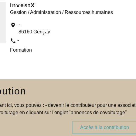
InvestX
Gestion / Administration / Ressources humaines
-
location_on
86160 Gençay
phone
-
Formation
bution
ant ici, vous pouvez : - devenir le contributeur pour une assoc
iturage en cliquant sur l'onglet "annonces de covoiturage"
Accès à la contribution