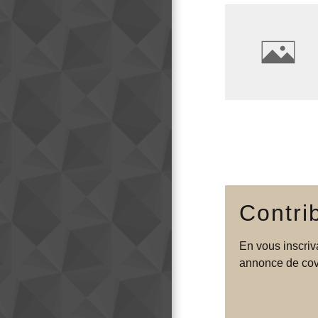
Contri
En vous inscriv
annonce de covo