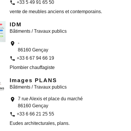
phone
+33 5 49 91 65 50
vente de meubles anciens et contemporains.
IDM
Bâtiments / Travaux publics
-
location_on
86160 Gençay
phone
+33 6 67 94 66 19
Plombier chauffagiste
Images PLANS
Bâtiments / Travaux publics
7 rue Alexis et place du marché
location_on
86160 Gençay
phone
+33 6 66 21 25 55
Eudes architecturales, plans.