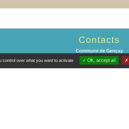
Contacts
Commune de Gençay
ie principale : 1 place de la Mairie ------Mairie annexe : place 
 control over what you want to activate
OK, accept all
86160 Gençay - FRANCE
+33 5 16 83 80 86
Jume