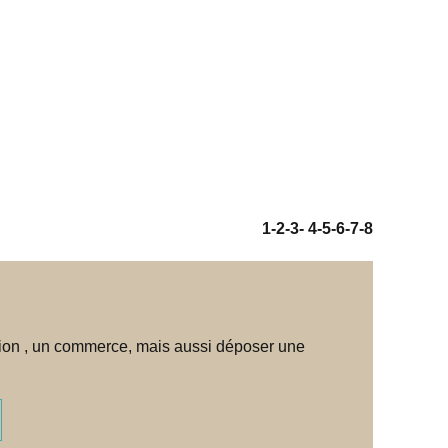
1
-2
-3
-
4
-5
-6
-7
-8
iation , un commerce, mais aussi déposer une