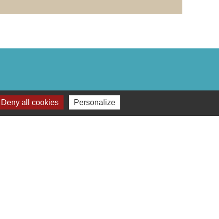
du champ de foire Mail : mairie@gencay.fr
Deny all cookies
Personalize
lages