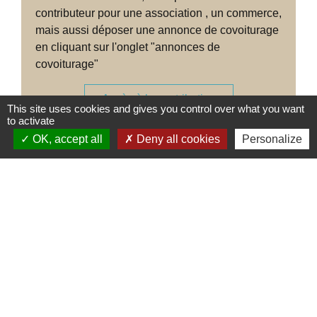
contributeur pour une association , un commerce,
mais aussi déposer une annonce de covoiturage
en cliquant sur l'onglet "annonces de
covoiturage"
Accès à la contribution
This site uses cookies and gives you control over what you want
to activate
OK, accept all
Deny all cookies
Personalize
Contacts
Commune de Gençay
Mairie principale : 1 place de la Mairie ------Mairie annexe : place du
champ de foire Mail : mairie@gencay.fr
86160 Gençay - FRANCE
+33 5 16 83 80 86