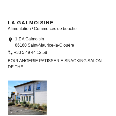
LA GALMOISINE
Alimentation / Commerces de bouche
1 Z A Galmoisin
location_on
86160 Saint-Maurice-la-Clouère
phone
+33 5 49 44 12 58
BOULANGERIE PATISSERIE SNACKING SALON
DE THE