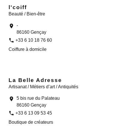
l'coiff
Beauté / Bien-être
-
location_on
86160 Gençay
phone
+33 6 10 18 76 60
Coiffure à domicile
La Belle Adresse
Artisanat / Métiers d’art / Antiquités
5 bis rue du Palateau
location_on
86160 Gençay
phone
+33 6 13 09 53 45
Boutique de créateurs