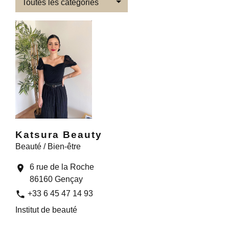
Toutes les catégories
Katsura Beauty
Beauté / Bien-être
6 rue de la Roche
location_on
86160 Gençay
phone
+33 6 45 47 14 93
Institut de beauté