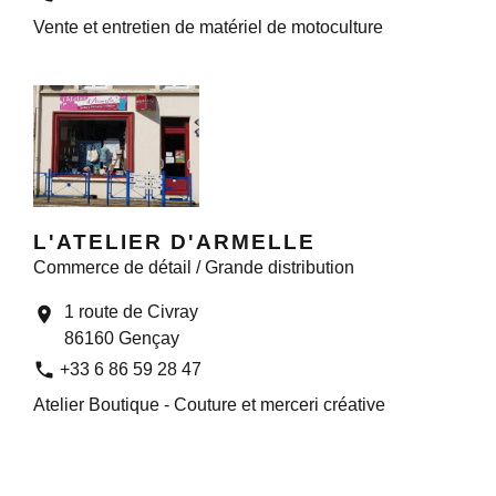
Vente et entretien de matériel de motoculture
L'ATELIER D'ARMELLE
Commerce de détail / Grande distribution
1 route de Civray
location_on
86160 Gençay
phone
+33 6 86 59 28 47
Atelier Boutique - Couture et merceri créative