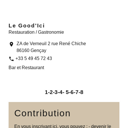
Le Good'Ici
Restauration / Gastronomie
ZA de Verneuil 2 rue René Chiche
location_on
86160 Gençay
phone
+33 5 49 45 72 43
Bar et Restaurant
1
-2
-3
-4
-
5
-6
-7
-8
Contribution
En vous inscrivant ici, vous pouvez : - devenir le