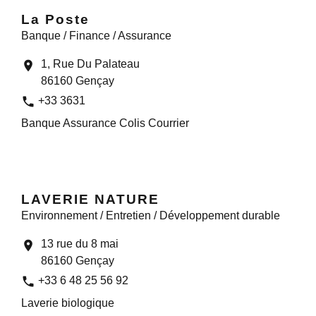
La Poste
Banque / Finance / Assurance
1, Rue Du Palateau
location_on
86160 Gençay
phone
+33 3631
Banque Assurance Colis Courrier
LAVERIE NATURE
Environnement / Entretien / Développement durable
13 rue du 8 mai
location_on
86160 Gençay
phone
+33 6 48 25 56 92
Laverie biologique