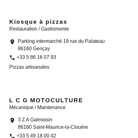
Kiosque à pizzas
Restauration / Gastronomie
Parking intermarché 19 rue du Palateau
location_on
86160 Gençay
phone
+33 5 86 16 07 93
Pizzas artisanales
L C G MOTOCULTURE
Mécanique / Maintenance
3 Z A Galmoisin
location_on
86160 Saint-Maurice-la-Clouère
phone
+33 5 49 18 00 42