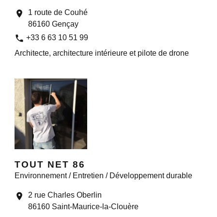
1 route de Couhé
location_on
86160 Gençay
phone
+33 6 63 10 51 99
Architecte, architecture intérieure et pilote de drone
TOUT NET 86
Environnement / Entretien / Développement durable
2 rue Charles Oberlin
location_on
86160 Saint-Maurice-la-Clouère