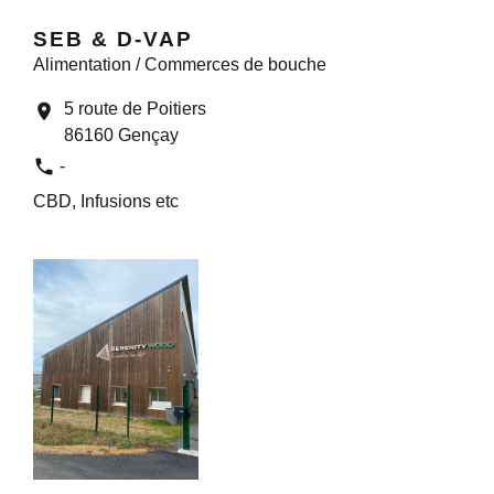
SEB & D-VAP
Alimentation / Commerces de bouche
5 route de Poitiers
location_on
86160 Gençay
phone
-
CBD, Infusions etc