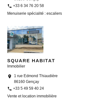
phone
+33 6 34 76 20 58
Menuiserie spécialité : escaliers
SQUARE HABITAT
Immobilier
1 rue Edmond Thiaudière
location_on
86160 Gençay
phone
+33 5 49 59 40 24
Vente et location immobilière