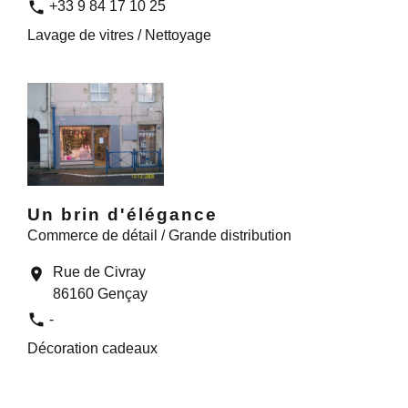
phone
+33 9 84 17 10 25
Lavage de vitres / Nettoyage
Un brin d'élégance
Commerce de détail / Grande distribution
Rue de Civray
location_on
86160 Gençay
phone
-
Décoration cadeaux