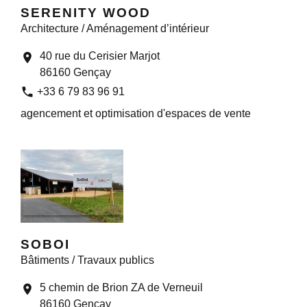
SERENITY WOOD
Architecture / Aménagement d’intérieur
40 rue du Cerisier Marjot
location_on
86160 Gençay
phone
+33 6 79 83 96 91
agencement et optimisation d'espaces de vente
SOBOI
Bâtiments / Travaux publics
5 chemin de Brion ZA de Verneuil
location_on
86160 Gençay