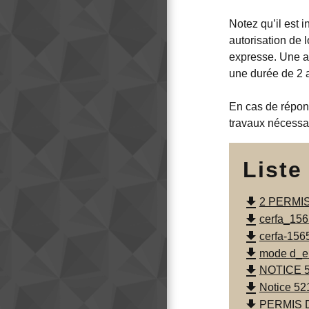
Notez qu’il est 
autorisation de 
expresse. Une a
une durée de 2 a
En cas de répons
travaux nécessa
Liste
file_download
2 PERMIS
file_download
cerfa_15
file_download
cerfa-15
file_download
mode d_em
file_download
NOTICE 5
file_download
Notice 52
file_download
PERMIS 