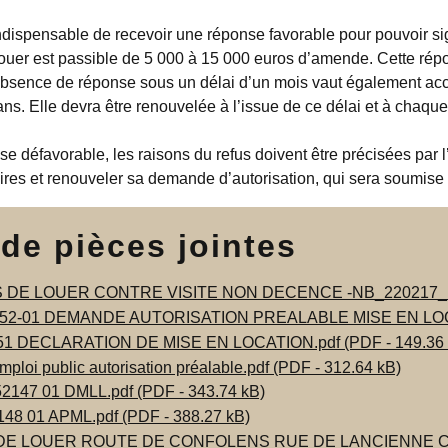
indispensable de recevoir une réponse favorable pour pouvoir sig
louer est passible de 5 000 à 15 000 euros d’amende. Cette répo
bsence de réponse sous un délai d’un mois vaut également accor
ns. Elle devra être renouvelée à l’issue de ce délai et à chaque
e défavorable, les raisons du refus doivent être précisées par l’a
ires et renouveler sa demande d’autorisation, qui sera soumis
 de pièces jointes
 DE LOUER CONTRE VISITE NON DECENCE -NB_220217_1553
652-01 DEMANDE AUTORISATION PREALABLE MISE EN LOCA
651 DECLARATION DE MISE EN LOCATION.pdf (PDF - 149.36 
ploi public autorisation préalable.pdf (PDF - 312.64 kB)
2147 01 DMLL.pdf (PDF - 343.74 kB)
148 01 APML.pdf (PDF - 388.27 kB)
DE LOUER ROUTE DE CONFOLENS RUE DE LANCIENNE C