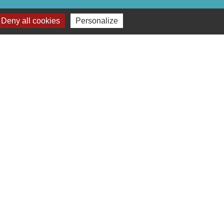
Deny all cookies
Personalize
lages
omité de jumelage de Gençay et sa région
Plan du site
-
Gestion des cookies