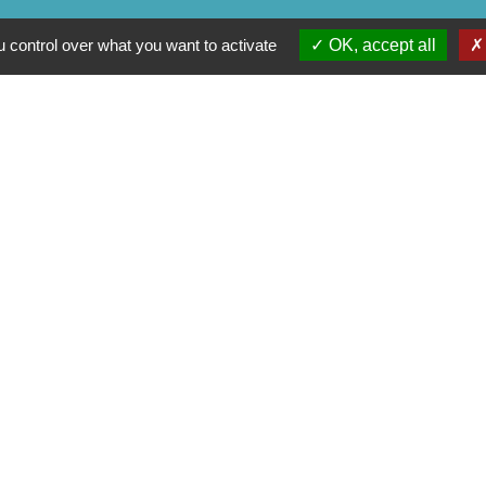
 control over what you want to activate
OK, accept all
Jume
C
e du Civraisien en
unauté de communes
La Marchoise
entions légales
-
Politique de confidentialité
-
Accessibilité
-