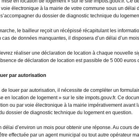
 mise en location de logement » sur le site impots.gouv.fr. Ce d
 voie électronique à la mairie de votre commune sous un délai de 
s’accompagner du dossier de diagnostic technique du logemen
arche, le bailleur reçoit un récépissé récapitulant les informati
n cas de données manquantes, il disposera d’un délai d’un moi
devrez réaliser une déclaration de location à chaque nouvelle si
bsence de déclaration de location est passible de 5 000 euros
uer par autorisation
 de louer par autorisation, il nécessite de compléter un formu
e en location de logement » sur le site impots.gouv.fr. Ce doc
ion ou par voie électronique à la mairie impérativement avant la
u dossier de diagnostic technique du logement en question.
un délai d’environ un mois pour obtenir une réponse. Au cours de
tre effectuée par un agent municipal ou tout autre opérateur mand