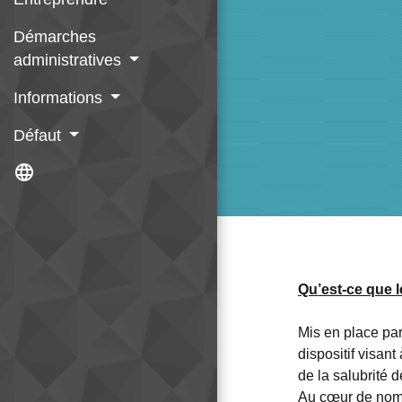
Démarches
administratives
Informations
Défaut
language
Qu’est-ce que l
Mis en place par
dispositif visant
de la salubrité 
Au cœur de nombr