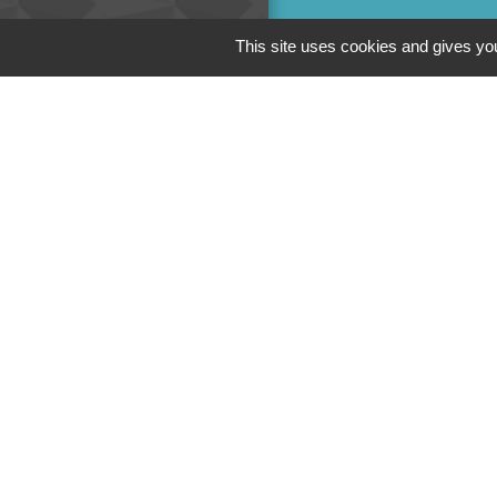
This site uses cookies and gives you
Liens
Cinéma
Office de tourism
Poitou
Actualités comm
Centre Culturel 
C.P.A. Lathus
M