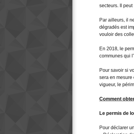
secteurs. Il peu
Par ailleurs, il
dégradés est imp
vouloir des colle
En 2018, le perm
communes qui l’
Pour savoir si v
sera en mesure d
vigueur, le péri
Comment obteni
Le permis de lo
Pour déclarer un