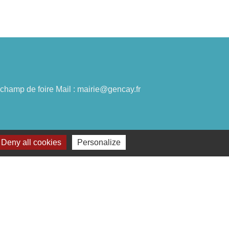
du champ de foire Mail : mairie@gencay.fr
Deny all cookies
Personalize
lages