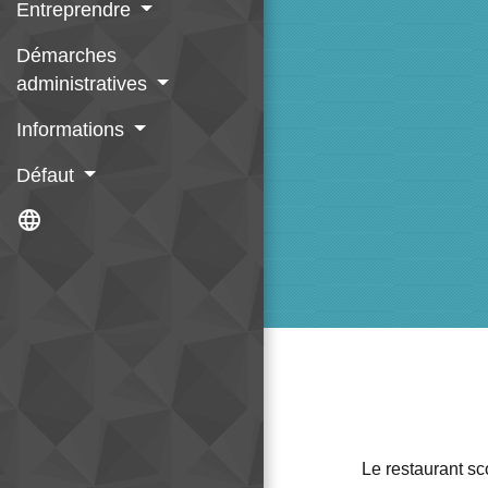
Entreprendre
Démarches
administratives
Informations
Défaut
language
Le restaurant sco