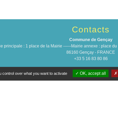
Contacts
Commune de Gençay
ie principale : 1 place de la Mairie ------Mairie annexe : place 
86160 Gençay - FRANCE
+33 5 16 83 80 86
 control over what you want to activate
OK, accept all
Jume