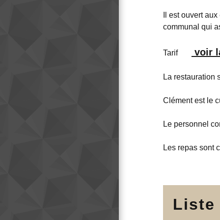
Il est ouvert aux
communal qui ass
voir l
Tarif
La restauration
Clément est le cu
Le personnel com
Les repas sont c
Liste