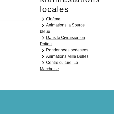
locales
keyboard_arrow_right
Cinéma
keyboard_arrow_right
Animations la Source
bleue
keyboard_arrow_right
Dans le Civraisien en
Poitou
keyboard_arrow_right
Randonnées pédestres
keyboard_arrow_right
Animations Mille Bulles
keyboard_arrow_right
Centre culturel La
Marchoise