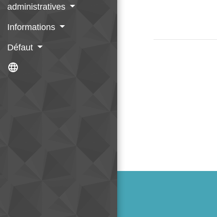
administratives
Informations
Défaut
language