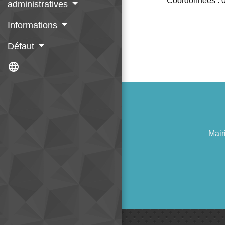
Coordonnées : 0
administratives
Informations
Défaut
language
Mair