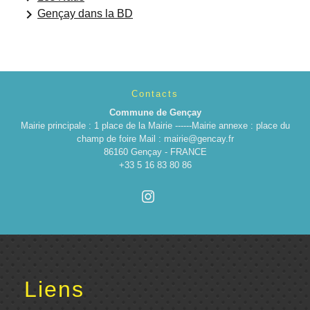
keyboard_arrow_right
Gençay dans la BD
Contacts
Commune de Gençay
Mairie principale : 1 place de la Mairie ------Mairie annexe : place du
champ de foire Mail : mairie@gencay.fr
86160 Gençay - FRANCE
+33 5 16 83 80 86
Liens