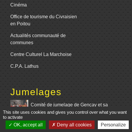
Cinéma
Office de tourisme du Civraisien
en Poitou
Actualités communauté de
communes
Centre Culturel La Marchoise
C.P.A. Lathus
Jumelages
Comité de jumelage de Gençay et sa
This site uses cookies and gives you control over what you want
région
to activate
OK, accept all
Deny all cookies
Personalize
Mentions légales
-
Politique de confidentialité
-