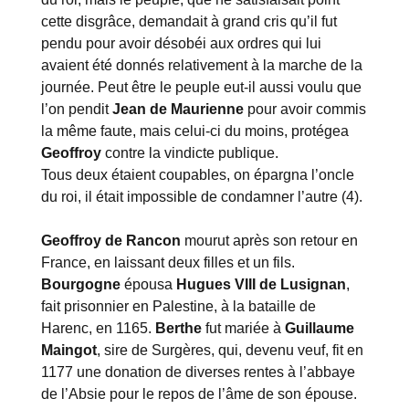
cette disgrâce, demandait à grand cris qu’il fut
pendu pour avoir désobéi aux ordres qui lui
avaient été donnés relativement à la marche de la
journée. Peut être le peuple eut-il aussi voulu que
l’on pendit
Jean de Maurienne
pour avoir commis
la même faute, mais celui-ci du moins, protégea
Geoffroy
contre la vindicte publique.
Tous deux étaient coupables, on épargna l’oncle
du roi, il était impossible de condamner l’autre (4).
Geoffroy de Rancon
mourut après son retour en
France, en laissant deux filles et un fils.
Bourgogne
épousa
Hugues VIII de Lusignan
,
fait prisonnier en Palestine, à la bataille de
Harenc, en 1165.
Berthe
fut mariée à
Guillaume
Maingot
, sire de Surgères, qui, devenu veuf, fit en
1177 une donation de diverses rentes à l’abbaye
de l’Absie pour le repos de l’âme de son épouse.