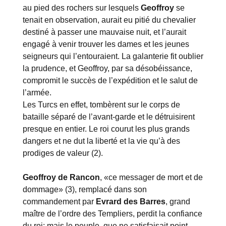
au pied des rochers sur lesquels
Geoffroy
se
tenait en observation, aurait eu pitié du chevalier
destiné à passer une mauvaise nuit, et l’aurait
engagé à venir trouver les dames et les jeunes
seigneurs qui l’entouraient. La galanterie fit oublier
la prudence, et Geoffroy, par sa désobéissance,
compromit le succès de l’expédition et le salut de
l’armée.
Les Turcs en effet, tombèrent sur le corps de
bataille séparé de l’avant-garde et le détruisirent
presque en entier. Le roi courut les plus grands
dangers et ne dut la liberté et la vie qu’à des
prodiges de valeur (2).
Geoffroy de Rancon
, «ce messager de mort et de
dommage» (3), remplacé dans son
commandement par
Evrard des Barres
, grand
maître de l’ordre des Templiers, perdit la confiance
du roi; mais le peuple, que ne satisfaisait point