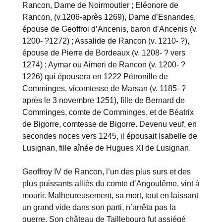
Rancon, Dame de Noirmoutier ; Eléonore de
Rancon, (v.1206-après 1269), Dame d’Esnandes,
épouse de Geoffroi d’Ancenis, baron d’Ancenis (v.
1200- ?1272) ; Assalide de Rancon (v. 1210- ?),
épouse de Pierre de Bordeaux (v. 1208- ? vers
1274) ; Aymar ou Aimeri de Rancon (v. 1200- ?
1226) qui épousera en 1222 Pétronille de
Comminges, vicomtesse de Marsan (v. 1185- ?
après le 3 novembre 1251), fille de Bernard de
Comminges, comte de Comminges, et de Béatrix
de Bigorre, comtesse de Bigorre. Devenu veuf, en
secondes noces vers 1245, il épousait Isabelle de
Lusignan, fille aînée de Hugues XI de Lusignan.
Geoffroy IV de Rancon, l’un des plus surs et des
plus puissants alliés du comte d’Angoulême, vint à
mourir. Malheureusement, sa mort, tout en laissant
un grand vide dans son parti, n’arrêta pas la
guerre. Son château de Taillebourg fut assiégé