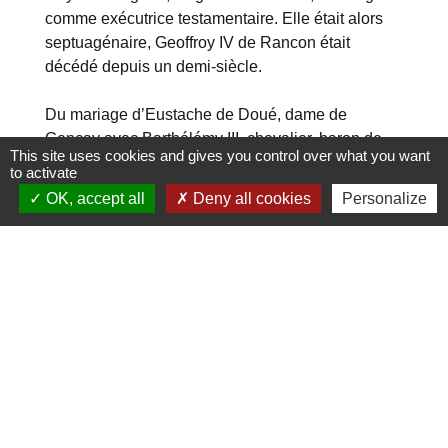
comme exécutrice testamentaire. Elle était alors
septuagénaire, Geoffroy IV de Rancon était
décédé depuis un demi-siècle.
Du mariage d’Eustache de Doué, dame de
Gençay avec Barthélémy III, chevalier, baron de
This site uses cookies and gives you control over what you want
l’Ile-Bouchard mort avant 1288 sont issus :
to activate
- Bouchard, qui succéda à son père comme baron
OK, accept all
Deny all cookies
Personalize
de l’Ile-Bouchard. Il épousera Agnès de Vendôme.
- Jean, seigneur de Sainte-Maure, marié en 1327
à Isabeau de Montbazon.
- Barthélémy, qui devint seigneur de Gençay. Il se
maria avec Jeanne de Morthemer, fille de Geoffroy
de Morthemer seigneur de Couhé et de Jeanne de
Lezay.
- Agnès, abbesse de Beaumont de Tours.
- Alméria, qui épousera Hardouin de Bauçay.