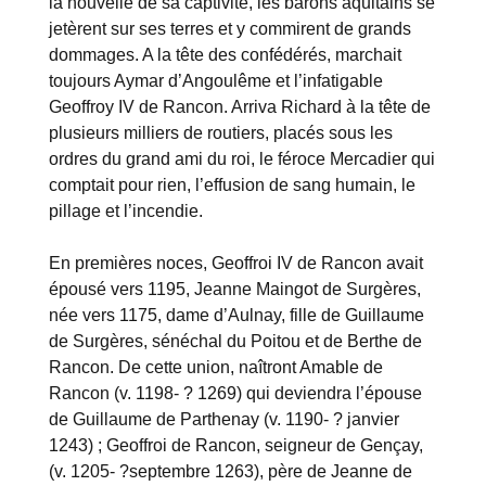
la nouvelle de sa captivité, les barons aquitains se
jetèrent sur ses terres et y commirent de grands
dommages. A la tête des confédérés, marchait
toujours Aymar d’Angoulême et l’infatigable
Geoffroy IV de Rancon. Arriva Richard à la tête de
plusieurs milliers de routiers, placés sous les
ordres du grand ami du roi, le féroce Mercadier qui
comptait pour rien, l’effusion de sang humain, le
pillage et l’incendie.
En premières noces, Geoffroi IV de Rancon avait
épousé vers 1195, Jeanne Maingot de Surgères,
née vers 1175, dame d’Aulnay, fille de Guillaume
de Surgères, sénéchal du Poitou et de Berthe de
Rancon. De cette union, naîtront Amable de
Rancon (v. 1198- ? 1269) qui deviendra l’épouse
de Guillaume de Parthenay (v. 1190- ? janvier
1243) ; Geoffroi de Rancon, seigneur de Gençay,
(v. 1205- ?septembre 1263), père de Jeanne de