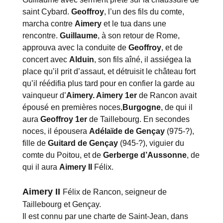
saint Cybard.
Geoffroy
, l’un des fils du comte,
marcha contre
Aimery
et le tua dans une
rencontre.
Guillaume
, à son retour de Rome,
approuva avec la conduite de
Geoffroy
, et de
concert avec
Alduin
, son fils aîné, il assiégea la
place qu’il prit d’assaut, et détruisit le château fort
qu’il réédifia plus tard pour en confier la garde au
vainqueur d’
Aimery. Aimery 1er
de Rancon avait
épousé en premières noces,
Burgogne
, de qui il
aura
Geoffroy 1er
de Taillebourg. En secondes
noces, il épousera
Adélaïde de Gençay
(975-?),
fille de
Guitard de Gençay
(945-?), viguier du
comte du Poitou, et de
Gerberge d’Aussonne
, de
qui il aura
Aimery II
Félix.
Aimery II
Félix de Rancon, seigneur de
Taillebourg et Gençay.
Il est connu par une charte de Saint-Jean, dans