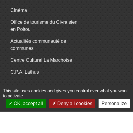
Cinéma
Office de tourisme du Civraisien
en Poitou
Actualités communauté de
communes
Centre Culturel La Marchoise
C.P.A. Lathus
This site uses cookies and gives you control over what you want
Jumelages
to activate
OK, accept all
Deny all cookies
Personalize
Comité de jumelage de Gençay et sa
région