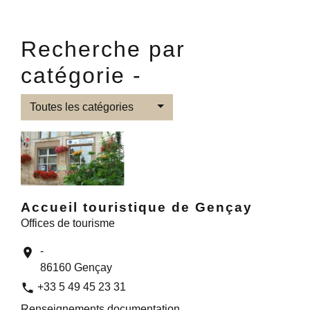
Recherche par
catégorie -
Toutes les catégories
Accueil touristique de Gençay
Offices de tourisme
-
location_on
86160 Gençay
phone
+33 5 49 45 23 31
Renseignements documentation