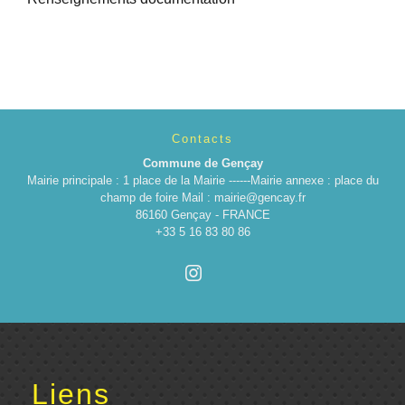
Contacts
Commune de Gençay
Mairie principale : 1 place de la Mairie ------Mairie annexe : place du
champ de foire Mail : mairie@gencay.fr
86160 Gençay - FRANCE
+33 5 16 83 80 86
Liens