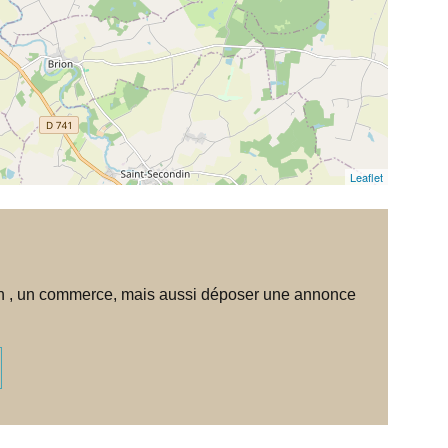
Leaflet
tion , un commerce, mais aussi déposer une annonce