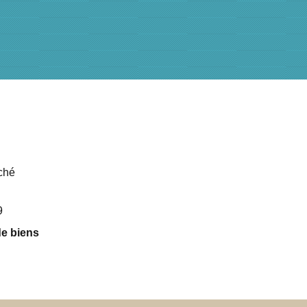
ché
9
de biens