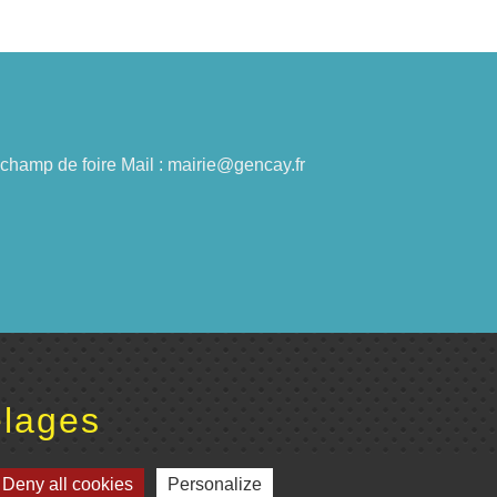
du champ de foire Mail : mairie@gencay.fr
lages
omité de jumelage de Gençay et sa région
Deny all cookies
Personalize