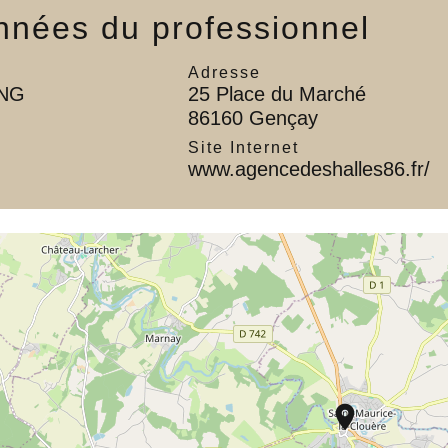
nées du professionnel
Adresse
ONG
25 Place du Marché
86160 Gençay
l
Site Internet
www.agencedeshalles86.fr/
location_on