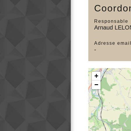
Coordon
Responsable
Arnaud LEL
Adresse emai
-
+
−