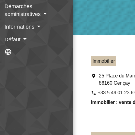
Démarches
administratives
Informations
Défaut
language
Immobilier
location_on
25 Place du Mar
86160 Gençay
+33 5 49 01 23 6
phone
Immobilier : vente 