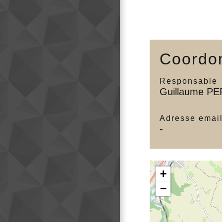
Coordon
Responsable
Guillaume P
Adresse emai
-
+
−