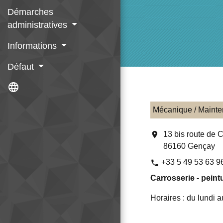
Démarches
administratives
Informations
Défaut
language
Mécanique / Maint
location_on
13 bis route de 
86160 Gençay
+33 5 49 53 63 9
phone
Carrosserie - pein
Horaires : du lundi 