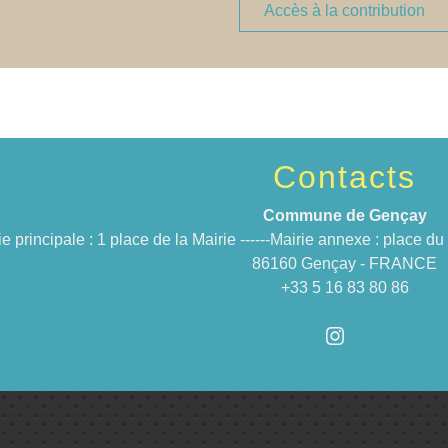
Accès à la contribution
Contacts
Commune de Gençay
ie principale : 1 place de la Mairie ------Mairie annexe : place 
86160 Gençay - FRANCE
+33 5 16 83 80 86