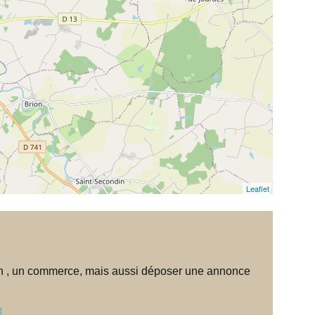
Leaflet
tion , un commerce, mais aussi déposer une annonce