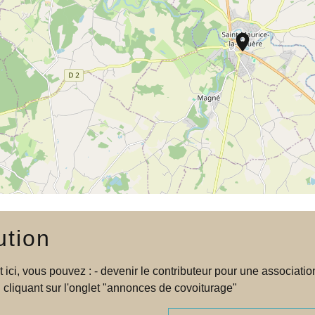
location_on
ution
t ici, vous pouvez : - devenir le contributeur pour une associa
 cliquant sur l'onglet "annonces de covoiturage"