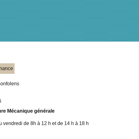
enance
Confolens
6
ture Mécanique générale
au vendredi de 8h à 12 h et de 14 h à 18 h