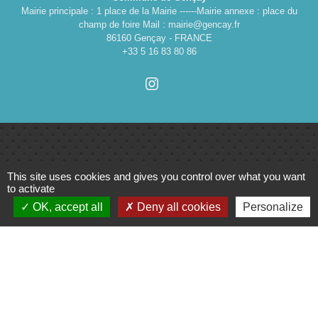
Mairie principale : 1 place de la Mairie ------Mairie annexe : place du
champ de foire Mail : mairie@gencay.fr
86160 Gençay - FRANCE
+33 5 16 83 80 86
Liens
This site uses cookies and gives you control over what you want
to activate
OK, accept all
Deny all cookies
Personalize
Cinéma
Office de tourisme du Civraisien
en Poitou
Actualités communauté de
communes