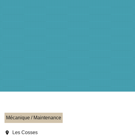
Mécanique / Maintenance
location_on
Les Cosses