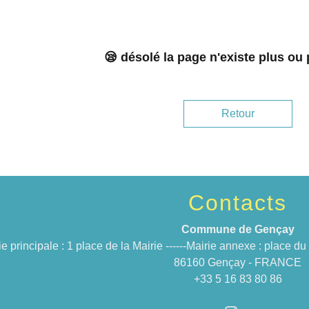
😪 désolé la page n'existe plus ou
Retour
Contacts
Commune de Gençay
ie principale : 1 place de la Mairie ------Mairie annexe : place 
86160 Gençay - FRANCE
+33 5 16 83 80 86