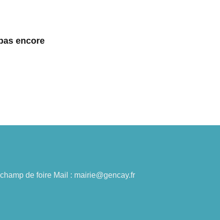
 pas encore
du champ de foire Mail : mairie@gencay.fr