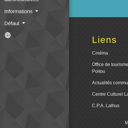
Informations
Défaut
language
Liens
Cinéma
Office de tourism
Poitou
Actualités comm
Centre Culturel 
C.P.A. Lathus
M