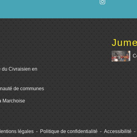
Jume
C
e du Civraisien en
unauté de communes
La Marchoise
entions légales
-
Politique de confidentialité
-
Accessibilité
-