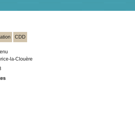
ation
CDD
venu
rice-la-Clouère
8
tes