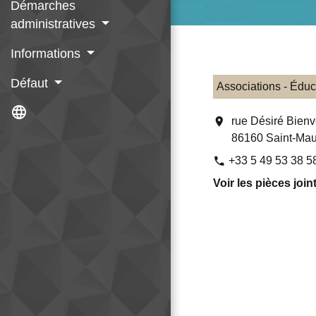
Démarches
administratives
Informations
Défaut
Associations - Éduc
language
location_on
rue Désiré Bien
86160 Saint-Mau
+33 5 49 53 38 5
phone
Voir les pièces join