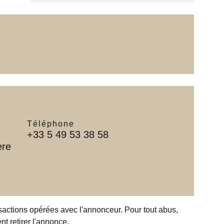
Téléphone
+33 5 49 53 38 58
ère
nsactions opérées avec l'annonceur. Pour tout abus,
t retirer l'annonce.