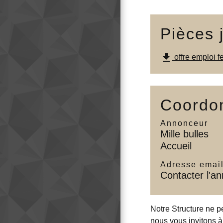
Pièces 
file_download
offre emploi 
Coordon
Annonceur
Mille bulles
Accueil
Adresse emai
Contacter l'a
Notre Structure ne p
nous vous invitons à