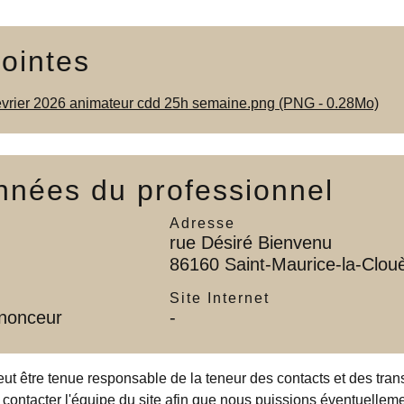
jointes
fevrier 2026 animateur cdd 25h semaine.png (PNG - 0.28Mo)
nées du professionnel
Adresse
rue Désiré Bienvenu
86160 Saint-Maurice-la-Clou
l
Site Internet
nnonceur
-
eut être tenue responsable de la teneur des contacts et des tra
 contacter l'équipe du site afin que nous puissions éventuellemen