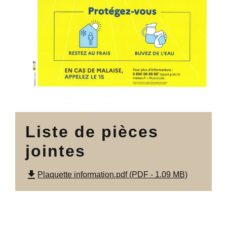
Liste de pièces
jointes
file_download
Plaquette information.pdf (PDF - 1.09 MB)