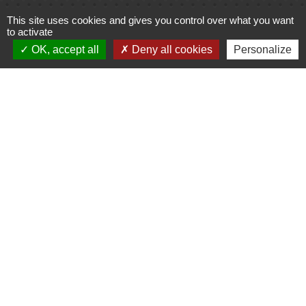
Cinéma
This site uses cookies and gives you control over what you want
to activate
Office de tourisme du Civraisien
OK, accept all
Deny all cookies
Personalize
en Poitou
Actualités communauté de
communes
Centre Culturel La Marchoise
C.P.A. Lathus
Jumelages
Comité de jumelage de Gençay et sa
région
Mentions légales
-
Politique de confidentialité
-