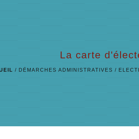
La carte d'élec
UEIL
/
DÉMARCHES ADMINISTRATIVES
/
ELECT