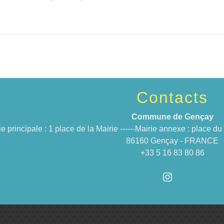
Contacts
Commune de Gençay
ie principale : 1 place de la Mairie ------Mairie annexe : place 
86160 Gençay - FRANCE
+33 5 16 83 80 86