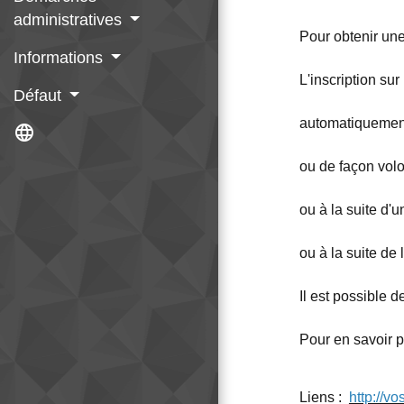
administratives
Pour obtenir une c
Informations
L'inscription sur 
Défaut
automatiquement,
language
ou de façon volo
ou à la suite d
ou à la suite de 
Il est possible d
Pour en savoir pl
Liens :
http://vo