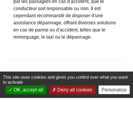
par les passagers en cas d'accident, que le
conducteur soit responsable ou non. Il est
cependant recommandé de disposer d'une
assistance dépannage
, offrant diverses solutions
en cas de panne ou d'accident, telles que le
remorquage, le taxi ou le dépannage.
This site uses cookies and gives you control over what you want
to activate
OK, accept all
Deny all cookies
Personalize
Contacts
Commune de Gençay
Mairie principale : 1 place de la Mairie ------Mairie annexe : place du
champ de foire Mail : mairie@gencay.fr
86160 Gençay - FRANCE
+33 5 16 83 80 86