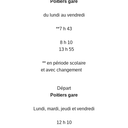
Poitiers gare
du lundi au vendredi
**7 h 43
8 h 10
13 h 55
** en période scolaire
et avec changement
Départ
Poitiers gare
Lundi, mardi, jeudi et vendredi
12 h 10