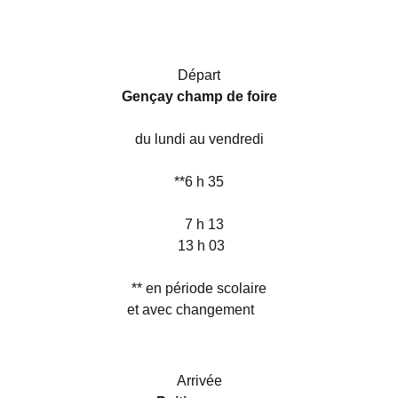
Départ
Gençay champ de foire
du lundi au vendredi
**6 h 35
7 h 13
13 h 03
** en période scolaire
et avec changement
Arrivée