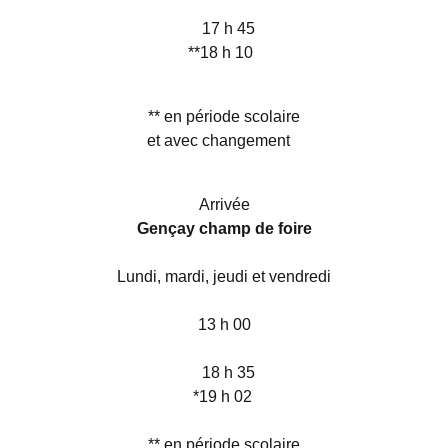
17 h 45
**18 h 10
** en période scolaire
et avec changement
Arrivée
Gençay champ de foire
Lundi, mardi, jeudi et vendredi
13 h 00
18 h 35
*19 h 02
** en période scolaire