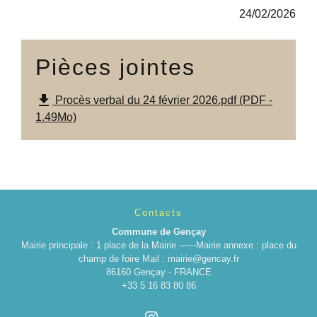
24/02/2026
Pièces jointes
file_download
Procès verbal du 24 février 2026.pdf (PDF -
1.49Mo)
Contacts
Commune de Gençay
Mairie principale : 1 place de la Mairie ------Mairie annexe : place du
champ de foire Mail : mairie@gencay.fr
86160 Gençay - FRANCE
+33 5 16 83 80 86