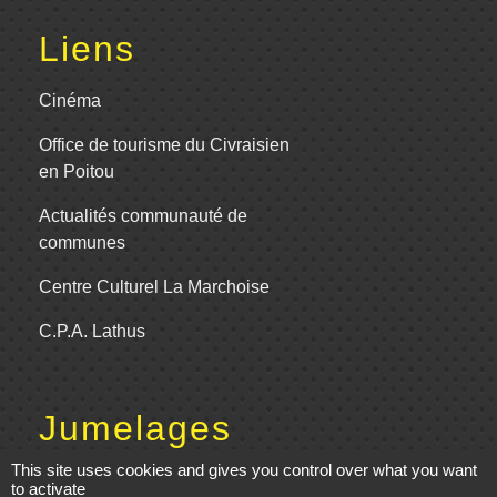
Liens
Cinéma
Office de tourisme du Civraisien
en Poitou
Actualités communauté de
communes
Centre Culturel La Marchoise
C.P.A. Lathus
Jumelages
This site uses cookies and gives you control over what you want
Comité de jumelage de Gençay et sa
to activate