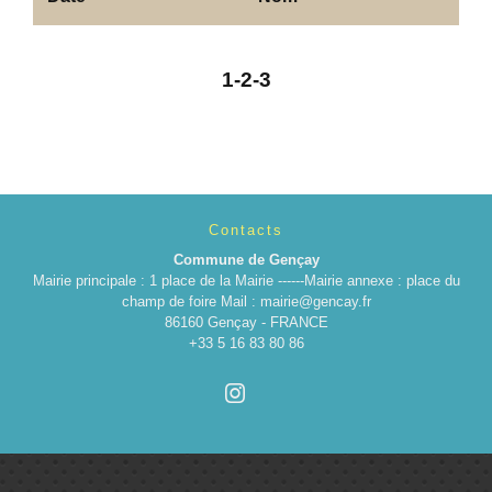
1
-2
-3
Contacts
Commune de Gençay
Mairie principale : 1 place de la Mairie ------Mairie annexe : place du
champ de foire Mail : mairie@gencay.fr
86160 Gençay - FRANCE
+33 5 16 83 80 86