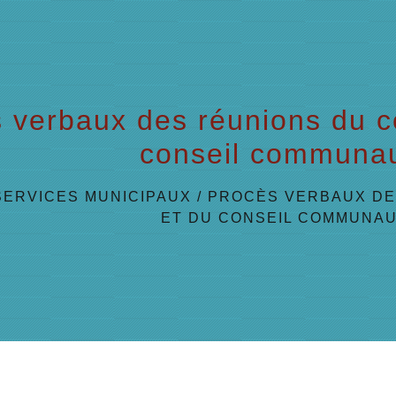
 verbaux des réunions du co
conseil communau
SERVICES MUNICIPAUX
/
PROCÈS VERBAUX DE
ET DU CONSEIL COMMUNAU