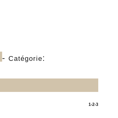
-
:
Catégorie
1
-2
-3