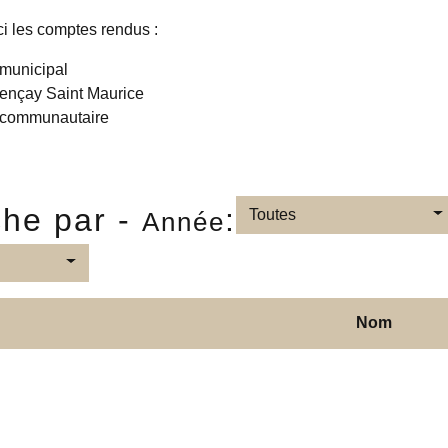
ci les comptes rendus :
 municipal
ençay Saint Maurice
 communautaire
he par -
:
Toutes
Année
Nom