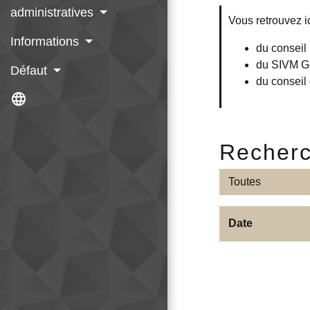
administratives
Vous retrouvez i
Informations
du conseil
du SIVM G
Défaut
du conseil
language
Recherc
Toutes
Date