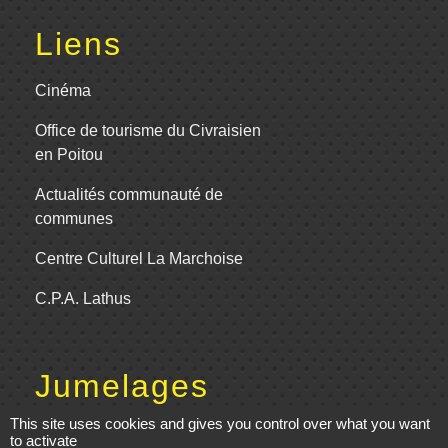
Liens
Cinéma
Office de tourisme du Civraisien
en Poitou
Actualités communauté de
communes
Centre Culturel La Marchoise
C.P.A. Lathus
Jumelages
This site uses cookies and gives you control over what you want
Comité de jumelage de Gençay et sa
to activate