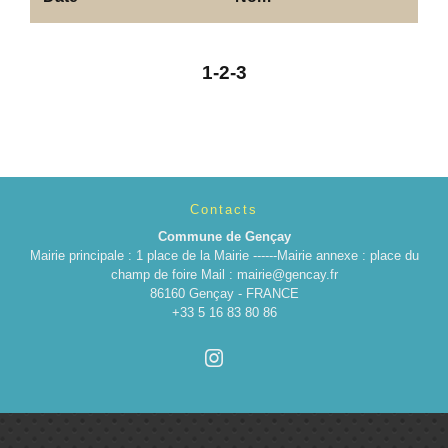
1
-2
-3
Contacts
Commune de Gençay
Mairie principale : 1 place de la Mairie ------Mairie annexe : place du
champ de foire Mail : mairie@gencay.fr
86160 Gençay - FRANCE
+33 5 16 83 80 86